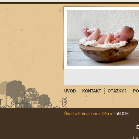
ÚVOD
KONTAKT
OTÁZKY?
PO
Úvod
»
Fotoalbum
»
Děti
»
LaN 016
D
La