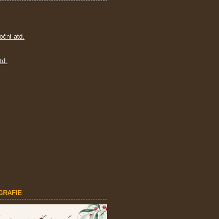
oční atd.
td.
GRAFIE