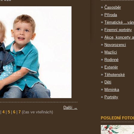
Časosběr
Příroda
Tématické ...ván
Firemní portréty
Akce, koncerty a
Novorozenci
Mazlíci
Rodinné
Exteriér
Těhotenské
Děti
Miminka
Portréty
Další →
|
4
|
5
|
6
|
7
(čas ve vteřinách)
POSLEDNÍ FOTO