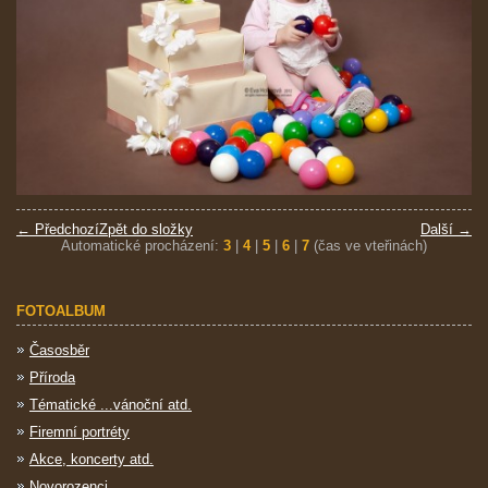
← Předchozí
Zpět do složky
Další →
Automatické procházení:
3
|
4
|
5
|
6
|
7
(čas ve vteřinách)
FOTOALBUM
Časosběr
Příroda
Tématické ...vánoční atd.
Firemní portréty
Akce, koncerty atd.
Novorozenci