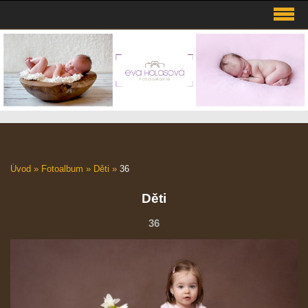
Úvod
»
Fotoalbum
»
Děti
»
36
Děti
36