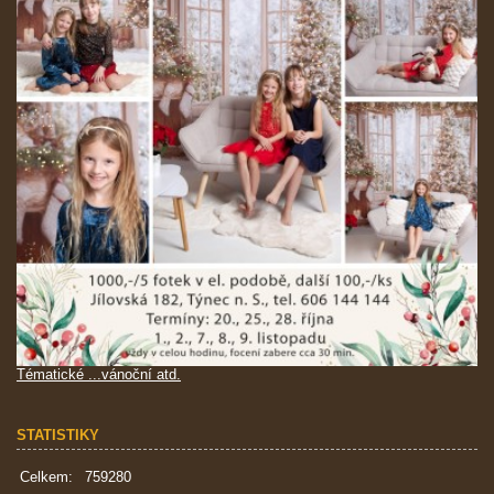
Tématické ...vánoční atd.
STATISTIKY
Celkem:
759280