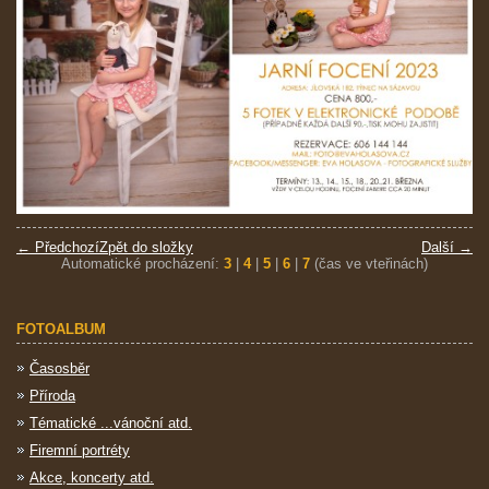
← Předchozí
Zpět do složky
Další →
Automatické procházení:
3
|
4
|
5
|
6
|
7
(čas ve vteřinách)
FOTOALBUM
Časosběr
Příroda
Tématické ...vánoční atd.
Firemní portréty
Akce, koncerty atd.