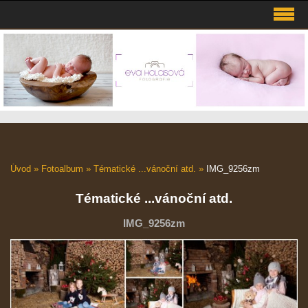
Úvod
»
Fotoalbum
»
Tématické ...vánoční atd.
»
IMG_9256zm
Tématické ...vánoční atd.
IMG_9256zm