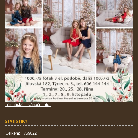
Tématické ...vánoční atd.
STATISTIKY
Celkem:
759022