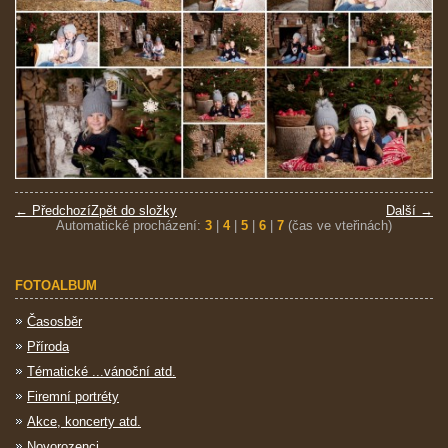
← Předchozí
Zpět do složky
Další →
Automatické procházení:
3
|
4
|
5
|
6
|
7
(čas ve vteřinách)
FOTOALBUM
Časosběr
Příroda
Tématické ...vánoční atd.
Firemní portréty
Akce, koncerty atd.
Novorozenci