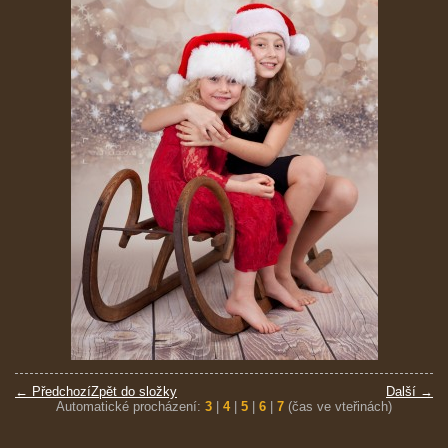
← Předchozí
Zpět do složky
Další →
Automatické procházení:
3
|
4
|
5
|
6
|
7
(čas ve vteřinách)