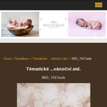
Úvod
»
Fotoalbum
»
Tématické ...vánoční atd.
»
IMG_7417web
Tématické ...vánoční atd.
IMG_7417web