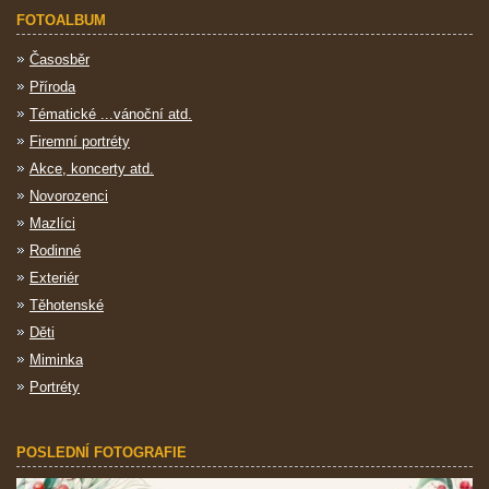
FOTOALBUM
Časosběr
Příroda
Tématické ...vánoční atd.
Firemní portréty
Akce, koncerty atd.
Novorozenci
Mazlíci
Rodinné
Exteriér
Těhotenské
Děti
Miminka
Portréty
POSLEDNÍ FOTOGRAFIE