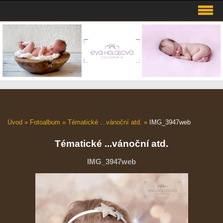
Úvod
»
Fotoalbum
»
Tématické ...vánoční atd.
»
IMG_3947web
Tématické ...vánoční atd.
IMG_3947web