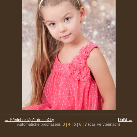
← Předchozí
Zpět do složky
Další →
Automatické procházení:
3
|
4
|
5
|
6
|
7
(čas ve vteřinách)