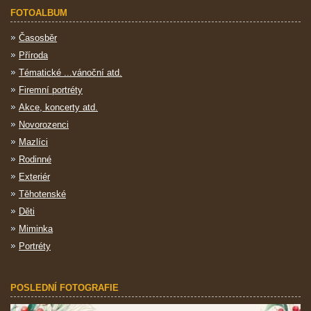
FOTOALBUM
Časosběr
Příroda
Tématické ...vánoční atd.
Firemní portréty
Akce, koncerty atd.
Novorozenci
Mazlíci
Rodinné
Exteriér
Těhotenské
Děti
Miminka
Portréty
POSLEDNÍ FOTOGRAFIE