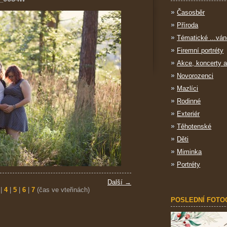
Časosběr
Příroda
Tématické ...ván
Firemní portréty
Akce, koncerty a
Novorozenci
Mazlíci
Rodinné
Exteriér
Těhotenské
Děti
Miminka
Portréty
Další →
|
4
|
5
|
6
|
7
(čas ve vteřinách)
POSLEDNÍ FOTO