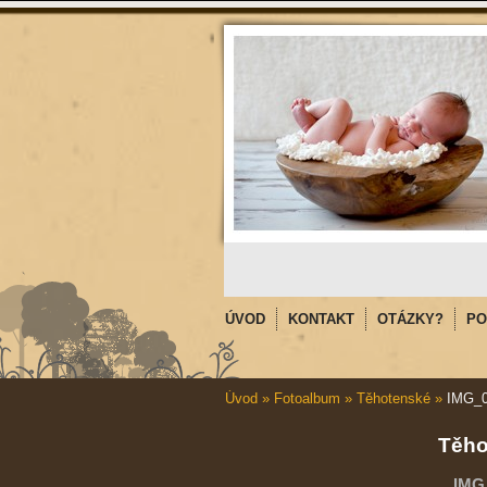
ÚVOD
KONTAKT
OTÁZKY?
PO
Úvod
»
Fotoalbum
»
Těhotenské
»
IMG_
Těho
IMG