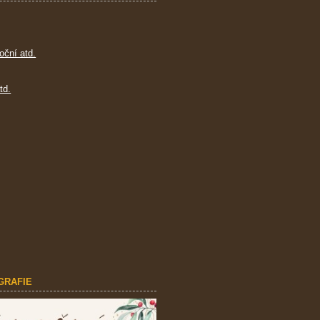
oční atd.
td.
GRAFIE