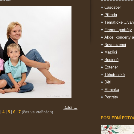
Časosběr
Příroda
Tématické ...ván
Firemní portréty
Akce, koncerty a
Novorozenci
Mazlíci
Rodinné
Exteriér
Těhotenské
Děti
Miminka
Portréty
Další →
|
4
|
5
|
6
|
7
(čas ve vteřinách)
POSLEDNÍ FOTO