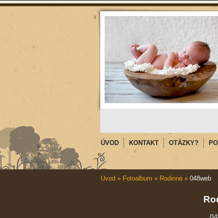
ÚVOD
KONTAKT
OTÁZKY?
PO
Úvod
»
Fotoalbum
»
Rodinné
»
048web
Ro
0