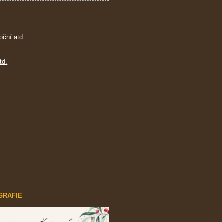
oční atd.
td.
GRAFIE