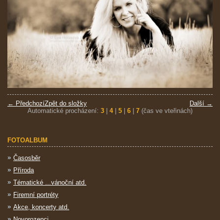
← Předchozí
Zpět do složky
Další →
Automatické procházení:
3
|
4
|
5
|
6
|
7
(čas ve vteřinách)
FOTOALBUM
Časosběr
Příroda
Tématické ...vánoční atd.
Firemní portréty
Akce, koncerty atd.
Novorozenci