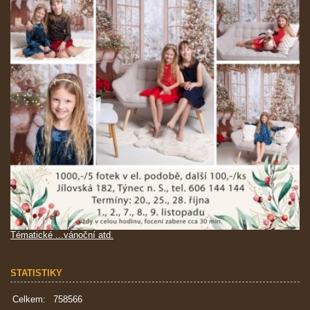
Tématické ...vánoční atd.
STATISTIKY
Celkem:
758566