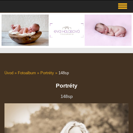
Úvod
»
Fotoalbum
»
Portréty
»
148sp
Portréty
148sp