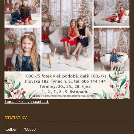
Tématické ...vánoční atd.
STATISTIKY
Celkem:
758853