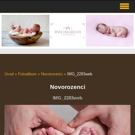
Úvod
»
Fotoalbum
»
Novorozenci
»
IMG_2283web
Novorozenci
IMG_2283web