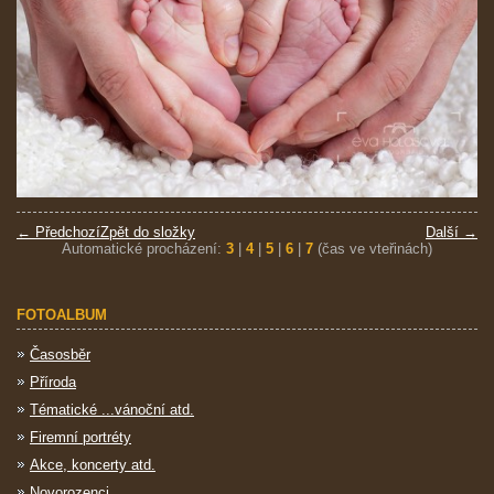
← Předchozí
Zpět do složky
Další →
Automatické procházení:
3
|
4
|
5
|
6
|
7
(čas ve vteřinách)
FOTOALBUM
Časosběr
Příroda
Tématické ...vánoční atd.
Firemní portréty
Akce, koncerty atd.
Novorozenci