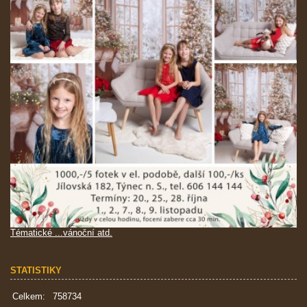
Tématické ...vánoční atd.
STATISTIKY
Celkem:
758734