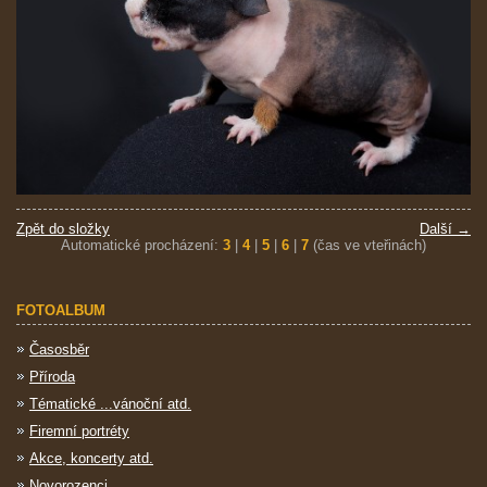
Zpět do složky
Další →
Automatické procházení:
3
|
4
|
5
|
6
|
7
(čas ve vteřinách)
FOTOALBUM
Časosběr
Příroda
Tématické ...vánoční atd.
Firemní portréty
Akce, koncerty atd.
Novorozenci