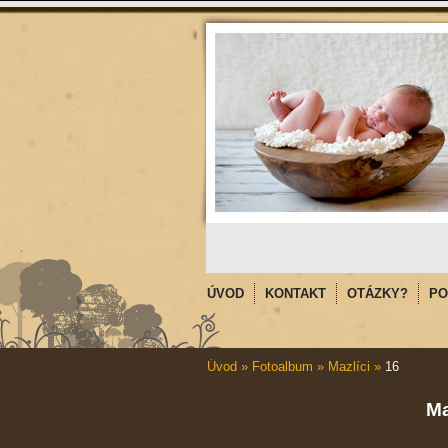
ÚVOD
KONTAKT
OTÁZKY?
PO
Úvod
»
Fotoalbum
»
Mazlíci
»
16
Ma