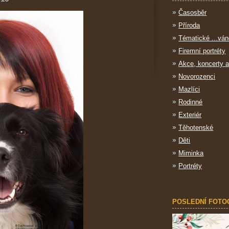
Časosběr
Příroda
Tématické ...ván
Firemní portréty
Akce, koncerty a
Novorozenci
Mazlíci
Rodinné
Exteriér
Těhotenské
Děti
Miminka
Portréty
POSLEDNÍ FOTO