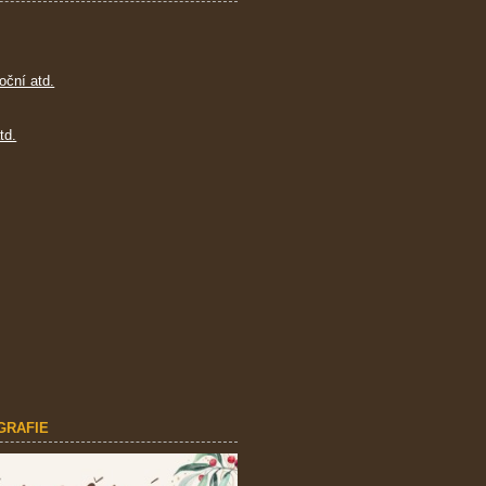
oční atd.
td.
GRAFIE