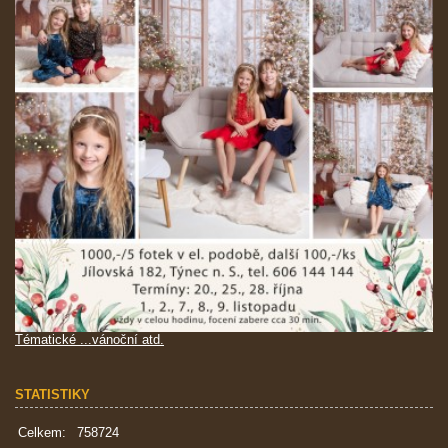
Tématické ...vánoční atd.
STATISTIKY
Celkem:
758724