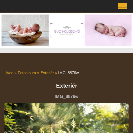
Úvod
»
Fotoalbum
»
Exteriér
»
IMG_8876w
Exteriér
IMG_8876w