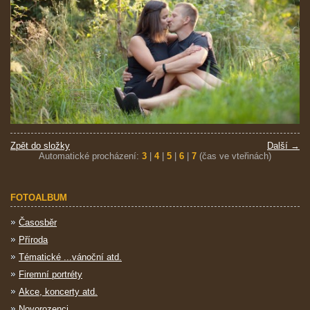
Zpět do složky
Další →
Automatické procházení:
3
|
4
|
5
|
6
|
7
(čas ve vteřinách)
FOTOALBUM
Časosběr
Příroda
Tématické ...vánoční atd.
Firemní portréty
Akce, koncerty atd.
Novorozenci