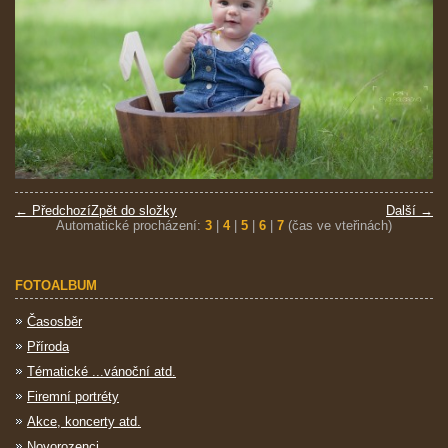
← Předchozí
Zpět do složky
Další →
Automatické procházení:
3
|
4
|
5
|
6
|
7
(čas ve vteřinách)
FOTOALBUM
Časosběr
Příroda
Tématické ...vánoční atd.
Firemní portréty
Akce, koncerty atd.
Novorozenci