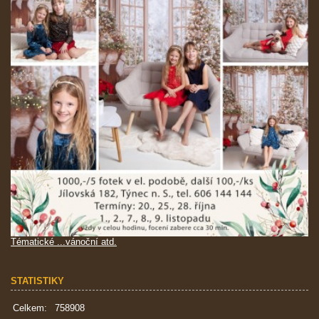
Tématické ...vánoční atd.
STATISTIKY
Celkem:
758908