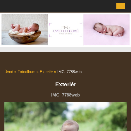
Úvod
»
Fotoalbum
»
Exteriér
»
IMG_7788web
Exteriér
IMG_7788web