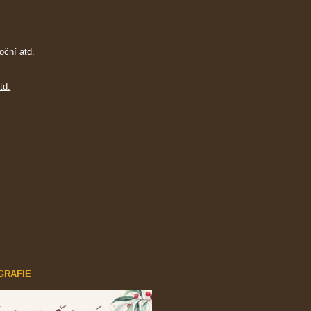
oční atd.
td.
GRAFIE