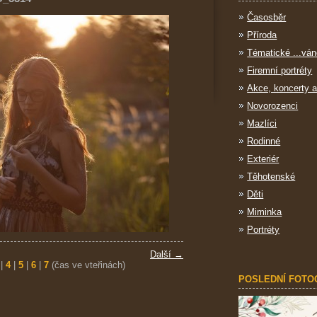
Časosběr
Příroda
Tématické ...ván
Firemní portréty
Akce, koncerty a
Novorozenci
Mazlíci
Rodinné
Exteriér
Těhotenské
Děti
Miminka
Portréty
Další →
|
4
|
5
|
6
|
7
(čas ve vteřinách)
POSLEDNÍ FOTO