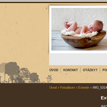
ÚVOD
KONTAKT
OTÁZKY?
PO
Úvod
»
Fotoalbum
»
Exteriér
»
IMG_5314
Ex
IM