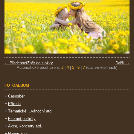
← Předchozí
Zpět do složky
Další →
Automatické procházení:
3
|
4
|
5
|
6
|
7
(čas ve vteřinách)
FOTOALBUM
Časosběr
Příroda
Tématické ...vánoční atd.
Firemní portréty
Akce, koncerty atd.
Novorozenci