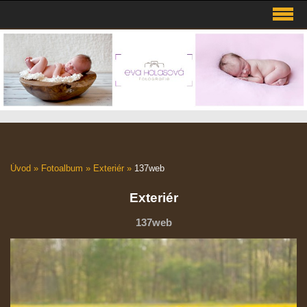
Úvod
»
Fotoalbum
»
Exteriér
»
137web
Exteriér
137web