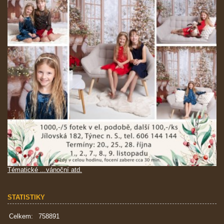
Tématické ...vánoční atd.
STATISTIKY
Celkem:
758891