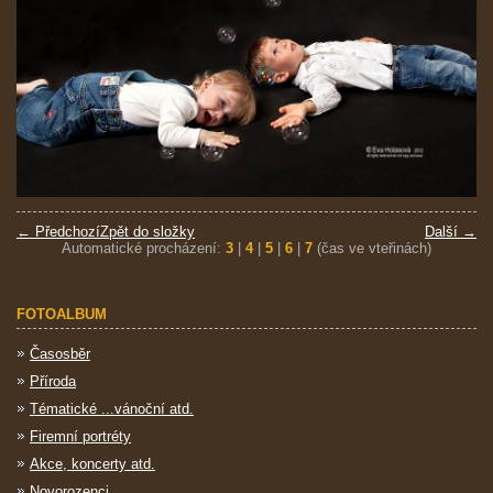
← Předchozí
Zpět do složky
Další →
Automatické procházení:
3
|
4
|
5
|
6
|
7
(čas ve vteřinách)
FOTOALBUM
Časosběr
Příroda
Tématické ...vánoční atd.
Firemní portréty
Akce, koncerty atd.
Novorozenci