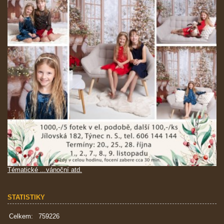
Tématické ...vánoční atd.
STATISTIKY
Celkem:
759226