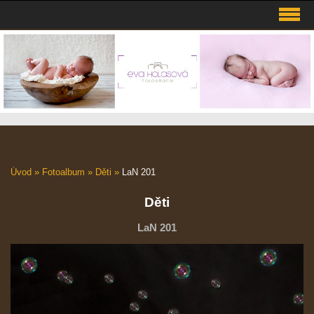
Úvod
»
Fotoalbum
»
Děti
»
LaN 201
Děti
LaN 201