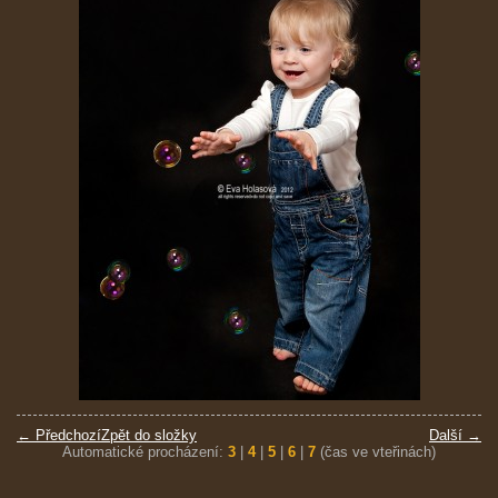
← Předchozí
Zpět do složky
Další →
Automatické procházení:
3
|
4
|
5
|
6
|
7
(čas ve vteřinách)