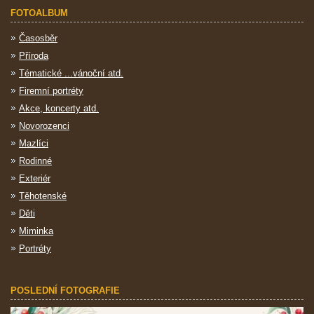
FOTOALBUM
Časosběr
Příroda
Tématické ...vánoční atd.
Firemní portréty
Akce, koncerty atd.
Novorozenci
Mazlíci
Rodinné
Exteriér
Těhotenské
Děti
Miminka
Portréty
POSLEDNÍ FOTOGRAFIE