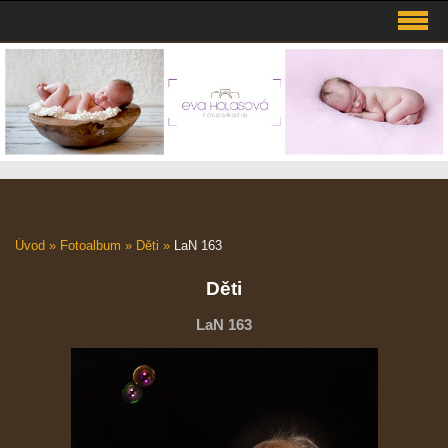
Úvod
»
Fotoalbum
»
Děti
»
LaN 163
Děti
LaN 163