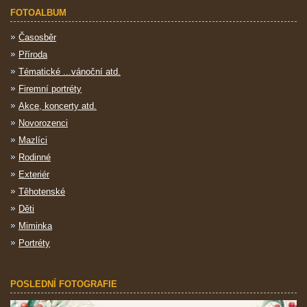
FOTOALBUM
Časosběr
Příroda
Tématické ...vánoční atd.
Firemní portréty
Akce, koncerty atd.
Novorozenci
Mazlíci
Rodinné
Exteriér
Těhotenské
Děti
Miminka
Portréty
POSLEDNÍ FOTOGRAFIE