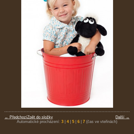
← Předchozí
Zpět do složky
Další →
Automatické procházení:
3
|
4
|
5
|
6
|
7
(čas ve vteřinách)