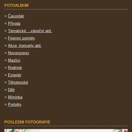
FOTOALBUM
Časosběr
Příroda
Tématické ...vánoční atd.
Firemní portréty
Akce, koncerty atd.
Novorozenci
Mazlíci
Rodinné
Exteriér
Těhotenské
Děti
Miminka
Portréty
POSLEDNÍ FOTOGRAFIE