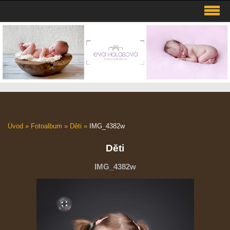
Úvod
»
Fotoalbum
»
Děti
»
IMG_4382w
Děti
IMG_4382w