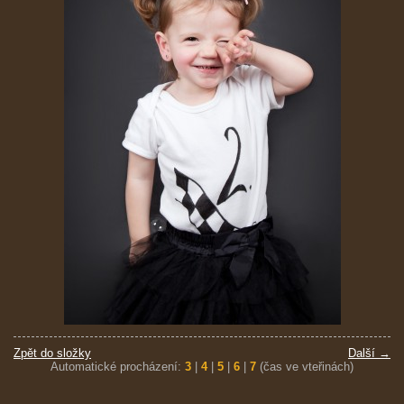
Zpět do složky
Další →
Automatické procházení:
3
|
4
|
5
|
6
|
7
(čas ve vteřinách)