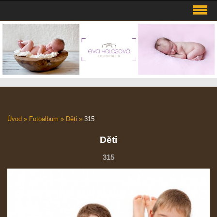
Úvod
»
Fotoalbum
»
Děti
»
315
Děti
315