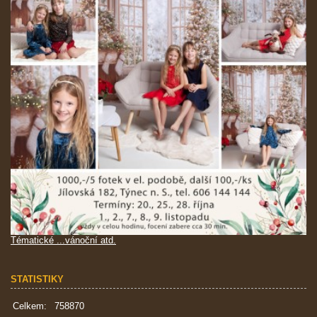
Tématické ...vánoční atd.
STATISTIKY
Celkem:
758870