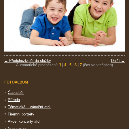
← Předchozí
Zpět do složky
Další →
Automatické procházení:
3
|
4
|
5
|
6
|
7
(čas ve vteřinách)
FOTOALBUM
Časosběr
Příroda
Tématické ...vánoční atd.
Firemní portréty
Akce, koncerty atd.
Novorozenci