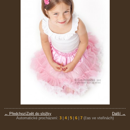
← Předchozí
Zpět do složky
Další →
Automatické procházení:
3
|
4
|
5
|
6
|
7
(čas ve vteřinách)