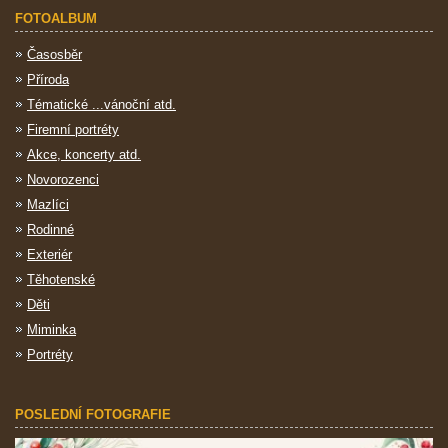
FOTOALBUM
Časosběr
Příroda
Tématické ...vánoční atd.
Firemní portréty
Akce, koncerty atd.
Novorozenci
Mazlíci
Rodinné
Exteriér
Těhotenské
Děti
Miminka
Portréty
POSLEDNÍ FOTOGRAFIE