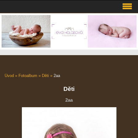
Úvod
»
Fotoalbum
»
Děti
»
2aa
Děti
2aa