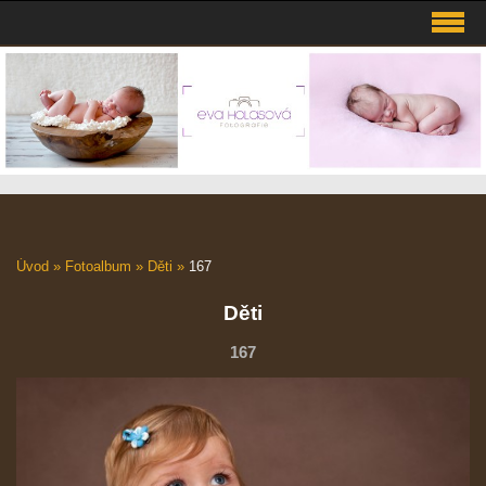
Úvod
»
Fotoalbum
»
Děti
»
167
Děti
167