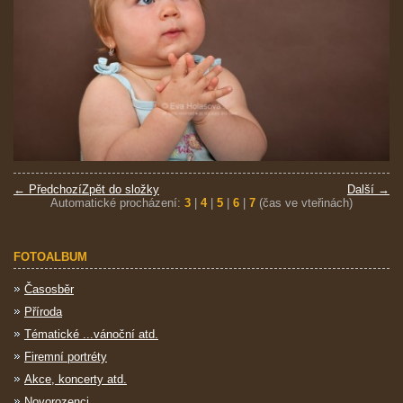
← Předchozí
Zpět do složky
Další →
Automatické procházení:
3
|
4
|
5
|
6
|
7
(čas ve vteřinách)
FOTOALBUM
Časosběr
Příroda
Tématické ...vánoční atd.
Firemní portréty
Akce, koncerty atd.
Novorozenci