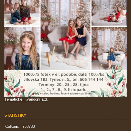
Tématické ...vánoční atd.
STATISTIKY
Celkem:
758783