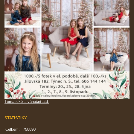
Tématické ...vánoční atd.
STATISTIKY
Celkem:
758890