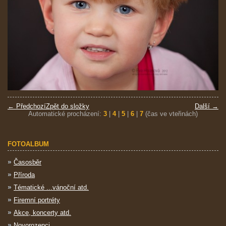
← Předchozí
Zpět do složky
Další →
Automatické procházení:
3
|
4
|
5
|
6
|
7
(čas ve vteřinách)
FOTOALBUM
Časosběr
Příroda
Tématické ...vánoční atd.
Firemní portréty
Akce, koncerty atd.
Novorozenci