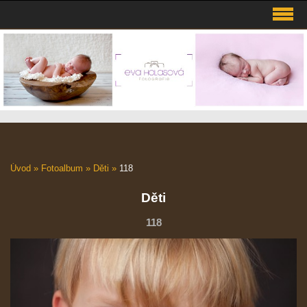
Úvod
»
Fotoalbum
»
Děti
»
118
Děti
118