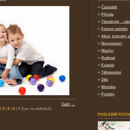
Časosběr
Příroda
Tématické ...ván
Firemní portréty
Akce, koncerty a
Novorozenci
Mazlíci
Rodinné
Exteriér
Těhotenské
Děti
Miminka
Portréty
Další →
|
4
|
5
|
6
|
7
(čas ve vteřinách)
POSLEDNÍ FOTO