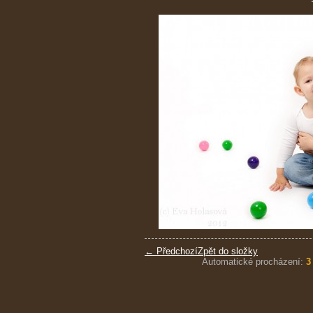
← Předchozí
Zpět do složky
Automatické procházení:
3