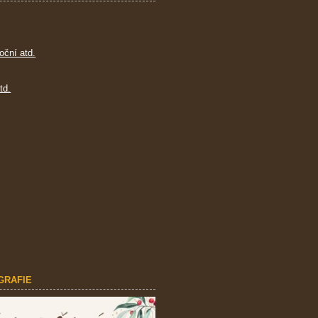
oční atd.
td.
GRAFIE