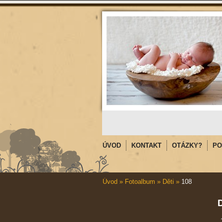
ÚVOD
KONTAKT
OTÁZKY?
PO
Úvod
»
Fotoalbum
»
Děti
»
108
D