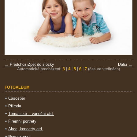
← Předchozí
Zpět do složky
Další →
Automatické procházení:
3
|
4
|
5
|
6
|
7
(čas ve vteřinách)
FOTOALBUM
Časosběr
Příroda
Tématické ...vánoční atd.
Firemní portréty
Akce, koncerty atd.
Novorozenci