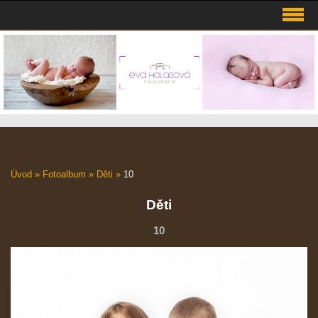
Úvod
»
Fotoalbum
»
Děti
»
10
Děti
10