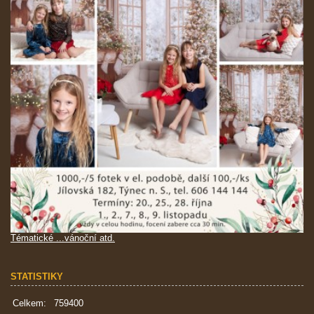
Tématické ...vánoční atd.
STATISTIKY
Celkem:
759400