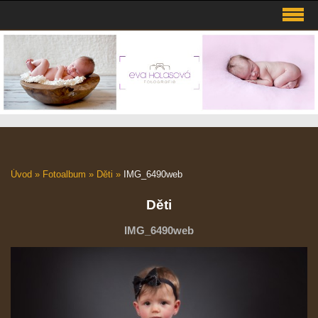
Úvod
»
Fotoalbum
»
Děti
»
IMG_6490web
Děti
IMG_6490web