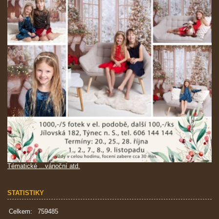
Tématické ...vánoční atd.
STATISTIKY
Celkem:
759485